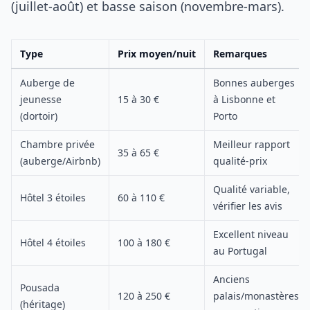
(juillet-août) et basse saison (novembre-mars).
Type
Prix moyen/nuit
Remarques
Auberge de
Bonnes auberges
jeunesse
15 à 30 €
à Lisbonne et
(dortoir)
Porto
Chambre privée
Meilleur rapport
35 à 65 €
(auberge/Airbnb)
qualité-prix
Qualité variable,
Hôtel 3 étoiles
60 à 110 €
vérifier les avis
Excellent niveau
Hôtel 4 étoiles
100 à 180 €
au Portugal
Anciens
Pousada
120 à 250 €
palais/monastères
(héritage)