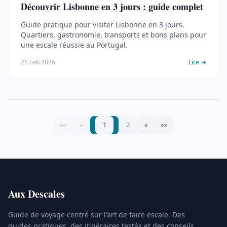
Découvrir Lisbonne en 3 jours : guide complet
Guide pratique pour visiter Lisbonne en 3 jours.
Quartiers, gastronomie, transports et bons plans pour
une escale réussie au Portugal.
25 Feb 2026
Lire →
««
«
1
2
»
»»
Aux Descales
Guide de voyage centré sur l'art de faire escale. Des
guides pratiques, des itinéraires testés et des conseils