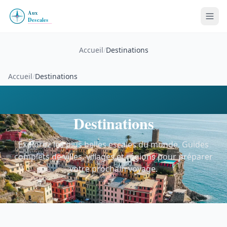
Accueil
/
Destinations
Accueil
/
Destinations
Destinations
Explorez les plus belles escales du monde. Guides
complets de villes, villages et régions pour préparer
votre prochain voyage.