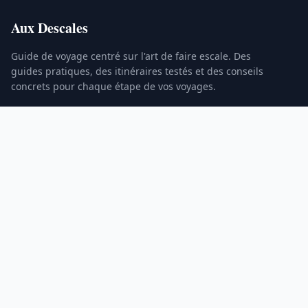
Aux Descales
Guide de voyage centré sur l'art de faire escale. Des
guides pratiques, des itinéraires testés et des conseils
concrets pour chaque étape de vos voyages.
RUBRIQUES
Destinations
Itinéraires
Transport
Budget & Assurance
INFORMATIONS
À propos
Mentions légales