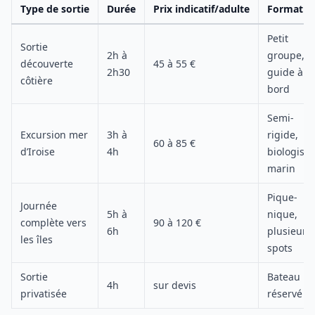
Type de sortie
Durée
Prix indicatif/adulte
Format
Petit
Sortie
2h à
groupe,
découverte
45 à 55 €
2h30
guide à
côtière
bord
Semi-
Excursion mer
3h à
rigide,
60 à 85 €
d’Iroise
4h
biologiste
marin
Pique-
Journée
5h à
nique,
complète vers
90 à 120 €
6h
plusieurs
les îles
spots
Sortie
Bateau
4h
sur devis
privatisée
réservé