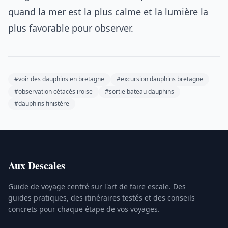
quand la mer est la plus calme et la lumière la
plus favorable pour observer.
#voir des dauphins en bretagne
#excursion dauphins bretagne
#observation cétacés iroise
#sortie bateau dauphins
#dauphins finistère
Aux Descales
Guide de voyage centré sur l'art de faire escale. Des
guides pratiques, des itinéraires testés et des conseils
concrets pour chaque étape de vos voyages.