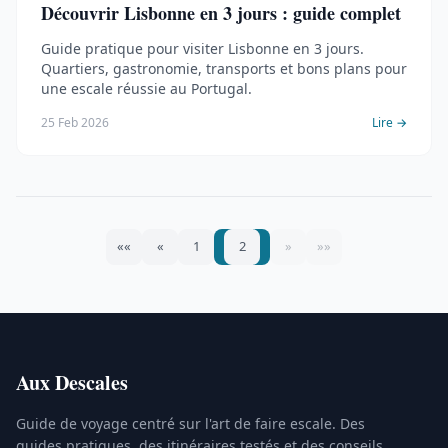
Découvrir Lisbonne en 3 jours : guide complet
Guide pratique pour visiter Lisbonne en 3 jours.
Quartiers, gastronomie, transports et bons plans pour
une escale réussie au Portugal.
25 Feb 2026
Lire →
««
«
1
2
»
»»
Aux Descales
Guide de voyage centré sur l'art de faire escale. Des
guides pratiques, des itinéraires testés et des conseils