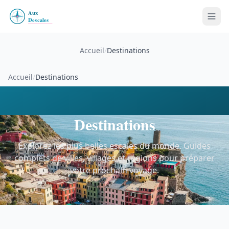
Accueil
/
Destinations
Accueil
/
Destinations
Destinations
Explorez les plus belles escales du monde. Guides
complets de villes, villages et régions pour préparer
votre prochain voyage.