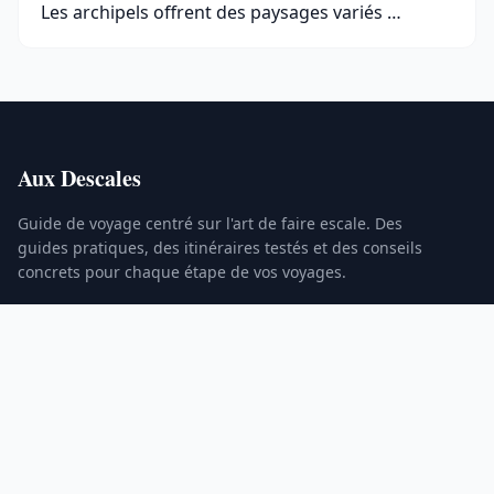
Les archipels offrent des paysages variés …
Aux Descales
Guide de voyage centré sur l'art de faire escale. Des
guides pratiques, des itinéraires testés et des conseils
concrets pour chaque étape de vos voyages.
RUBRIQUES
Destinations
Itinéraires
Transport
Budget & Assurance