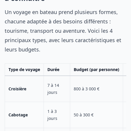
Un voyage en bateau prend plusieurs formes,
chacune adaptée à des besoins différents :
tourisme, transport ou aventure. Voici les 4
principaux types, avec leurs caractéristiques et
leurs budgets.
Type de voyage
Durée
Budget (par personne)
Ex
7 à 14
Croisière
800 à 3 000 €
Mé
jours
1 à 3
Cabotage
50 à 300 €
Îl
jours