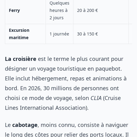
Quelques
Co
Ferry
heures à
20 à 200 €
Ir
2 jours
Excursion
1 journée
30 à 150 €
Ba
maritime
La croisière
est le terme le plus courant pour
désigner un voyage touristique en paquebot.
Elle inclut hébergement, repas et animations à
bord. En 2026, 30 millions de personnes ont
choisi ce mode de voyage, selon
CLIA
(Cruise
Lines International Association).
Le
cabotage
, moins connu, consiste à naviguer
le long des côtes pour relier des ports locaux. Il